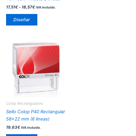
la
17,51
€
-
18,57
€
IVA incluido.
página
de
Diseñar
producto
Este
producto
tiene
múltiples
variantes.
Las
opciones
se
pueden
Colop Rectangulares
elegir
Sello Colop P40 Rectangular
en
58×22 mm (6 lineas)
la
19,63
€
IVA incluido.
página