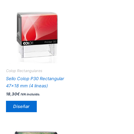
Este
producto
tiene
múltiples
variantes.
Las
opciones
se
pueden
Colop Rectangulares
elegir
Sello Colop P30 Rectangular
en
47×18 mm (4 lineas)
la
18,30
€
IVA incluido.
página
de
Diseñar
producto
Rango
Este
de