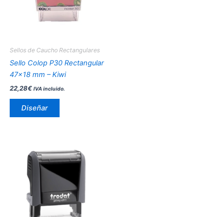
Las
opciones
se
pueden
Sellos de Caucho Rectangulares
elegir
Sello Colop P30 Rectangular
en
47×18 mm – Kiwi
la
22,28
€
IVA incluido.
página
de
Diseñar
producto