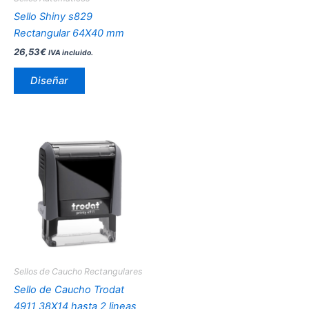
elegir
Sello Shiny s829
en
Rectangular 64X40 mm
la
26,53
€
IVA incluido.
página
de
Diseñar
producto
Rango
Este
de
producto
precios:
desde
tiene
17,51€
múltiples
hasta
variantes.
18,57€
Las
opciones
se
pueden
Sellos de Caucho Rectangulares
elegir
Sello de Caucho Trodat
en
4911 38X14 hasta 2 lineas