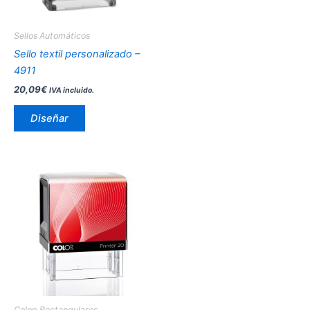
Sellos Automáticos
Sello textil personalizado –
4911
20,09
€
IVA incluido.
Diseñar
Este
producto
tiene
múltiples
variantes.
Las
opciones
se
pueden
Colop Rectangulares