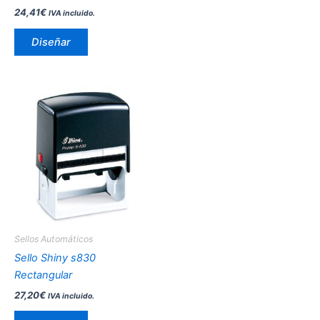
página
24,41
€
IVA incluido.
de
producto
Diseñar
Este
producto
tiene
múltiples
variantes.
Las
opciones
se
pueden
Sellos Automáticos
elegir
Sello Shiny s830
en
Rectangular
la
27,20
€
IVA incluido.
página
de