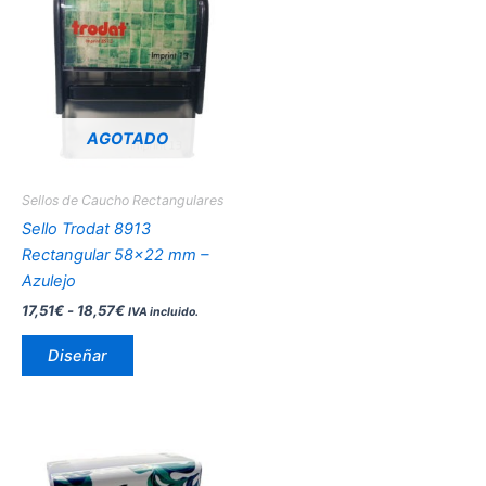
producto
precios:
desde
tiene
17,51€
múltiples
hasta
variantes.
18,57€
Las
opciones
AGOTADO
se
pueden
Sellos de Caucho Rectangulares
elegir
Sello Trodat 8913
en
Rectangular 58×22 mm –
la
Azulejo
página
17,51
€
-
18,57
€
IVA incluido.
de
producto
Diseñar
Este
producto