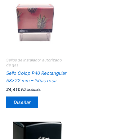
producto
tiene
múltiples
variantes.
Las
opciones
se
pueden
Sellos de instalador autorizado
elegir
de gas
en
Sello Colop P40 Rectangular
la
58×22 mm – Piñas rosa
página
24,41
€
IVA incluido.
de
producto
Diseñar
Este
producto