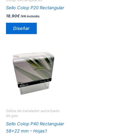
elegir
Sello Colop P20 Rectangular
en
18,90
€
IVA incluido.
la
página
Diseñar
de
producto
Este
producto
tiene
múltiples
variantes.
Las
opciones
se
pueden
Sellos de instalador autorizado
elegir
de gas
en
Sello Colop P40 Rectangular
la
58×22 mm – Hojas1