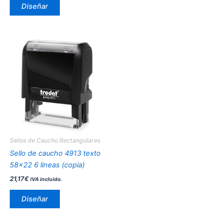
de
Diseñar
producto
Este
producto
tiene
múltiples
variantes.
Las
opciones
se
pueden
Sellos de Caucho Rectangulares
elegir
Sello de caucho 4913 texto
en
58×22 6 lineas (copia)
la
21,17
€
IVA incluido.
página
de
Diseñar
producto