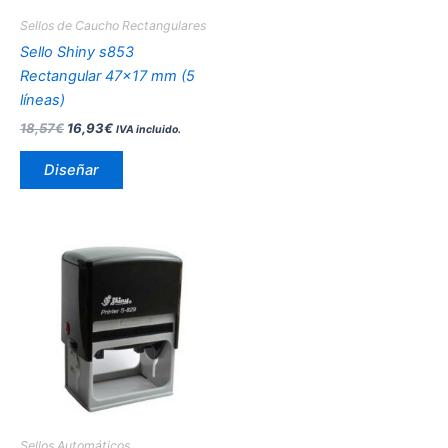
pueden
Sellos de Caucho Rectangulares
elegir
Sello Shiny s853
en
Rectangular 47×17 mm (5
la
líneas)
página
18,57
€
16,93
€
IVA incluido.
de
producto
Diseñar
Este
producto
tiene
múltiples
variantes.
Las
opciones
se
pueden
Sellos Automáticos