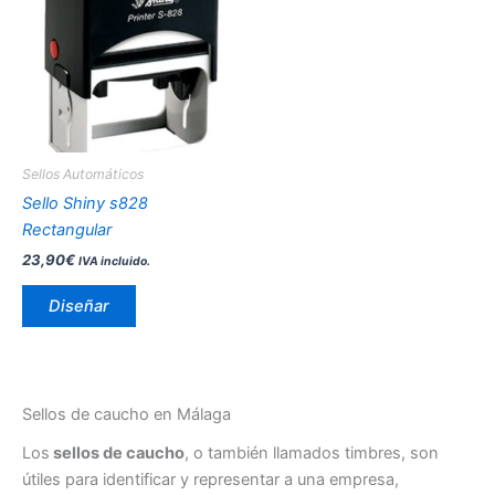
tiene
múltiples
variantes.
Las
opciones
se
pueden
Sellos Automáticos
elegir
Sello Shiny s828
en
Rectangular
la
23,90
€
IVA incluido.
página
de
Diseñar
producto
Sellos de caucho en Málaga
Los
sellos de caucho
, o también llamados timbres, son
útiles para identificar y representar a una empresa,