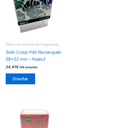
tiene
múltiples
variantes.
Las
opciones
se
pueden
Sellos de Caucho Rectangulares
elegir
Sello Colop P40 Rectangular
en
58×22 mm – Hojas2
la
24,41
€
IVA incluido.
página
de
Diseñar
producto
Este
producto
tiene
múltiples
variantes.