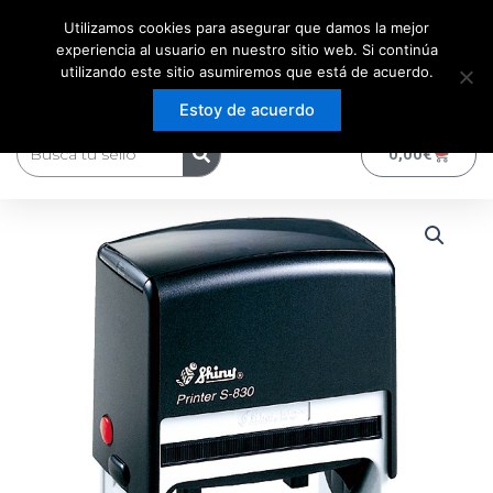
Ir
Utilizamos cookies para asegurar que damos la mejor
al
experiencia al usuario en nuestro sitio web. Si continúa
contenido
utilizando este sitio asumiremos que está de acuerdo.
Estoy de acuerdo
Buscar
0
Carrito
0,00
€
Sello
Shiny
s830
Rectangular
cantidad