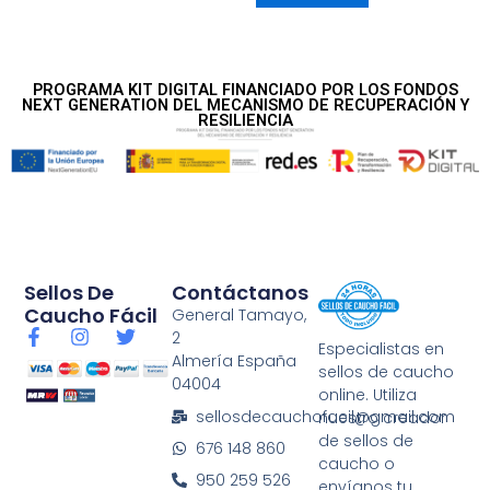
PROGRAMA KIT DIGITAL FINANCIADO POR LOS FONDOS
NEXT GENERATION DEL MECANISMO DE RECUPERACIÓN Y
RESILIENCIA
Sellos De
Contáctanos
Caucho Fácil
General Tamayo,
F
I
T
2
Especialistas en
a
n
w
Almería España
sellos de caucho
c
s
i
04004
e
t
t
online. Utiliza
b
a
t
sellosdecauchofacil@gmail.com
nuestro creador
o
g
e
de sellos de
676 148 860
o
r
r
caucho o
k
a
950 259 526
envíanos tu