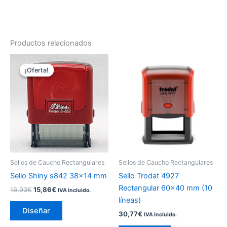
Productos relacionados
El
El
Este
Este
precio
precio
¡Oferta!
¡Oferta!
producto
producto
original
actual
era:
es:
tiene
tiene
16,93€.
15,86€.
múltiples
múltiples
variantes.
variantes.
Las
Las
opciones
opciones
se
se
pueden
pueden
Sellos de Caucho Rectangulares
Sellos de Caucho Rectangulares
elegir
elegir
Sello Shiny s842 38×14 mm
Sello Trodat 4927
en
en
Rectangular 60×40 mm (10
16,93
€
15,86
€
IVA incluido.
la
la
líneas)
página
página
Diseñar
30,77
€
IVA incluido.
de
de