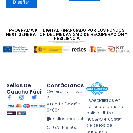
Diseñar
PROGRAMA KIT DIGITAL FINANCIADO POR LOS FONDOS
NEXT GENERATION DEL MECANISMO DE RECUPERACIÓN Y
RESILIENCIA
Sellos De
Contáctanos
Caucho Fácil
General Tamayo,
F
I
T
2
Especialistas en
a
n
w
Almería España
sellos de caucho
c
s
i
04004
e
t
t
online. Utiliza
b
a
t
sellosdecauchofacil@gmail.com
nuestro creador
o
g
e
de sellos de
676 148 860
o
r
r
caucho o