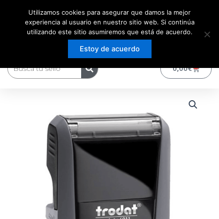
Ir
Utilizamos cookies para asegurar que damos la mejor
al
experiencia al usuario en nuestro sitio web. Si continúa
contenido
utilizando este sitio asumiremos que está de acuerdo.
Estoy de acuerdo
Buscar
0
Carrito
0,00
€
Sello
Rango
de
Caucho
de
Trodat
precios:
4911
38X14
desde
hasta
2
17,51€
lineas
cantidad
hasta
18,57€