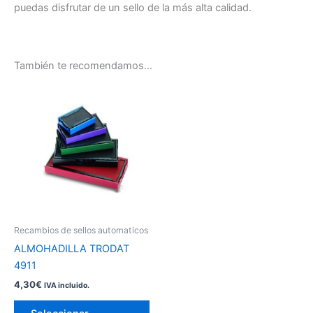
puedas disfrutar de un sello de la más alta calidad.
También te recomendamos…
Este
producto
tiene
múltiples
variantes.
Las
opciones
se
pueden
Recambios de sellos automaticos
elegir
ALMOHADILLA TRODAT
en
4911
la
4,30
€
IVA incluido.
página
de