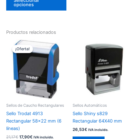
Seleccionar
opciones
producto
Productos relacionados
El
El
Este
Este
precio
precio
¡Oferta!
¡Oferta!
producto
producto
original
actual
era:
es:
tiene
tiene
21,17€.
17,90€.
múltiples
múltiples
variantes.
variantes.
Las
Las
opciones
opciones
se
se
pueden
pueden
Sellos de Caucho Rectangulares
Sellos Automáticos
elegir
elegir
Sello Trodat 4913
Sello Shiny s829
en
en
Rectangular 58×22 mm (6
Rectangular 64X40 mm
la
la
líneas)
26,53
€
IVA incluido.
página
página
21,17
€
17,90
€
IVA incluido.