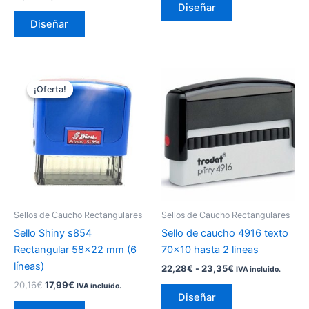
de
de
Diseñar
producto
producto
Diseñar
El
El
Rango
Este
Este
precio
precio
de
¡Oferta!
¡Oferta!
producto
producto
original
actual
precios:
era:
es:
tiene
tiene
desde
20,16€.
17,99€.
22,28€
múltiples
múltiples
hasta
variantes.
variantes.
23,35€
Las
Las
opciones
opciones
se
se
pueden
pueden
Sellos de Caucho Rectangulares
Sellos de Caucho Rectangulares
elegir
elegir
Sello Shiny s854
Sello de caucho 4916 texto
en
en
Rectangular 58×22 mm (6
70×10 hasta 2 lineas
la
la
líneas)
22,28
€
-
23,35
€
IVA incluido.
página
página
20,16
€
17,99
€
IVA incluido.
de
de
Diseñar
producto
producto