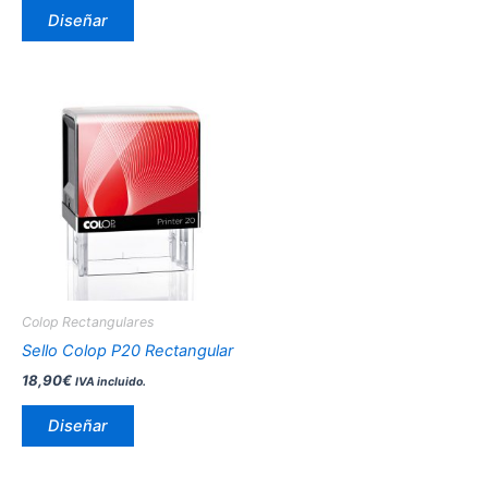
Diseñar
Este
producto
tiene
múltiples
variantes.
Las
opciones
se
pueden
Colop Rectangulares
elegir
Sello Colop P20 Rectangular
en
18,90
€
IVA incluido.
la
página
Diseñar
de
producto