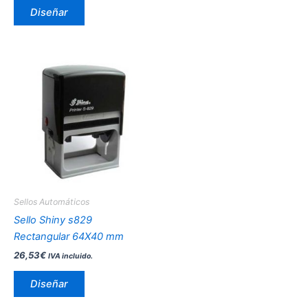
producto
Diseñar
Este
producto
tiene
múltiples
variantes.
Las
opciones
se
pueden
Sellos Automáticos
elegir
Sello Shiny s829
en
Rectangular 64X40 mm
la
26,53
€
IVA incluido.
página
de
Diseñar
producto