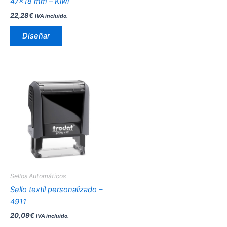
47×18 mm – Kiwi
la
22,28
€
IVA incluido.
página
de
Diseñar
producto
Sellos Automáticos
Sello textil personalizado –
4911
20,09
€
IVA incluido.