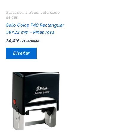
se
pueden
Sellos de instalador autorizado
elegir
de gas
en
Sello Colop P40 Rectangular
la
58×22 mm – Piñas rosa
página
24,41
€
IVA incluido.
de
producto
Diseñar
Este
producto
tiene
múltiples
variantes.
Las
opciones
se
pueden