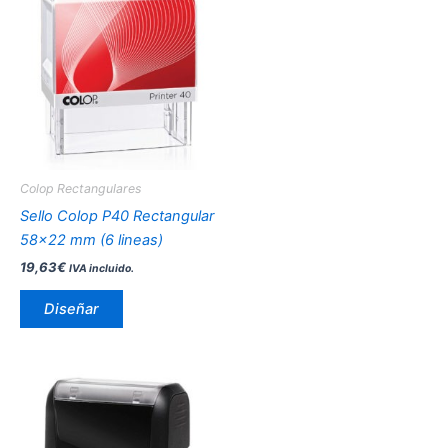
producto
tiene
múltiples
variantes.
Las
opciones
se
pueden
Colop Rectangulares
elegir
Sello Colop P40 Rectangular
en
58×22 mm (6 lineas)
la
19,63
€
IVA incluido.
página
de
Diseñar
producto
Este
producto
tiene