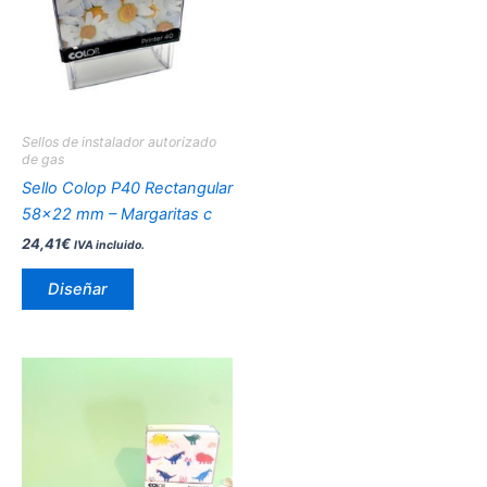
múltiples
variantes.
Las
opciones
se
pueden
Sellos de instalador autorizado
elegir
de gas
en
Sello Colop P40 Rectangular
la
58×22 mm – Margaritas c
página
24,41
€
IVA incluido.
de
producto
Diseñar