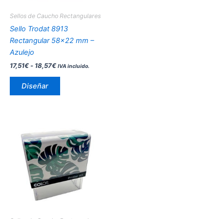
pueden
Sellos de Caucho Rectangulares
elegir
Sello Trodat 8913
en
Rectangular 58×22 mm –
la
Azulejo
página
17,51
€
-
18,57
€
IVA incluido.
de
producto
Diseñar
Este
producto
tiene
múltiples
variantes.
Las
opciones
se
pueden