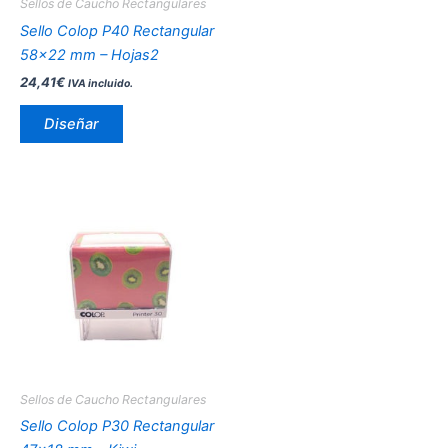
Sellos de Caucho Rectangulares
elegir
Sello Colop P40 Rectangular
en
58×22 mm – Hojas2
la
24,41
€
IVA incluido.
página
de
Diseñar
producto
Este
producto
tiene
múltiples
variantes.
Las
opciones
se
pueden
Sellos de Caucho Rectangulares
elegir
Sello Colop P30 Rectangular
en