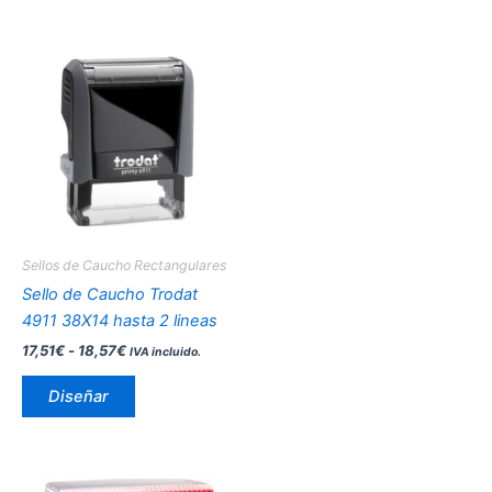
Rango
Este
de
producto
precios:
desde
tiene
17,51€
múltiples
hasta
variantes.
18,57€
Las
opciones
se
pueden
Sellos de Caucho Rectangulares
elegir
Sello de Caucho Trodat
en
4911 38X14 hasta 2 lineas
la
17,51
€
-
18,57
€
IVA incluido.
página
de
Diseñar
producto
Este