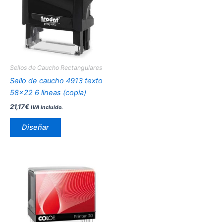
múltiples
variantes.
Las
opciones
se
pueden
Sellos de Caucho Rectangulares
elegir
Sello de caucho 4913 texto
en
58×22 6 lineas (copia)
la
21,17
€
IVA incluido.
página
de
Diseñar
producto
Este
producto
tiene
múltiples
variantes.