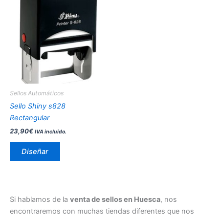
producto
tiene
múltiples
variantes.
Las
opciones
se
pueden
Sellos Automáticos
elegir
Sello Shiny s828
en
Rectangular
la
23,90
€
IVA incluido.
página
de
Diseñar
producto
Si hablamos de la
venta de sellos en Huesca
, nos
encontraremos con muchas tiendas diferentes que nos