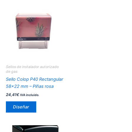
Este
producto
tiene
múltiples
variantes.
Las
opciones
se
pueden
Sellos de instalador autorizado
elegir
de gas
en
Sello Colop P40 Rectangular
la
58×22 mm – Piñas rosa
página
24,41
€
IVA incluido.
de
producto
Diseñar
Este