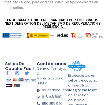
más alta calidad, para evitar así cualquier tipo de errores en
los diseños.
PROGRAMA KIT DIGITAL FINANCIADO POR LOS FONDOS
NEXT GENERATION DEL MECANISMO DE RECUPERACIÓN Y
RESILIENCIA
Sellos De
Contáctanos
Caucho Fácil
General Tamayo,
F
I
T
2
Especialistas en
a
n
w
Almería España
sellos de caucho
c
s
i
04004
e
t
t
online. Utiliza
b
a
t
sellosdecauchofacil@gmail.com
nuestro creador
o
g
e
de sellos de
676 148 860
o
r
r
caucho o
k
a
950 259 526