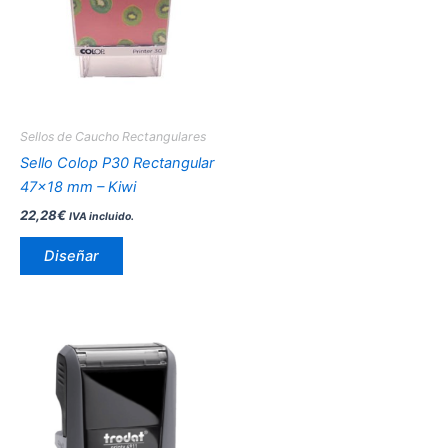
múltiples
variantes.
Las
opciones
se
pueden
Sellos de Caucho Rectangulares
elegir
Sello Colop P30 Rectangular
en
47×18 mm – Kiwi
la
22,28
€
IVA incluido.
página
de
Diseñar
producto