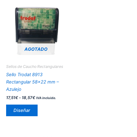
Rango
Este
de
producto
precios:
desde
tiene
17,51€
múltiples
hasta
variantes.
18,57€
Las
opciones
AGOTADO
se
pueden
Sellos de Caucho Rectangulares
elegir
Sello Trodat 8913
en
Rectangular 58×22 mm –
la
Azulejo
página
17,51
€
-
18,57
€
IVA incluido.
de
producto
Diseñar
Este