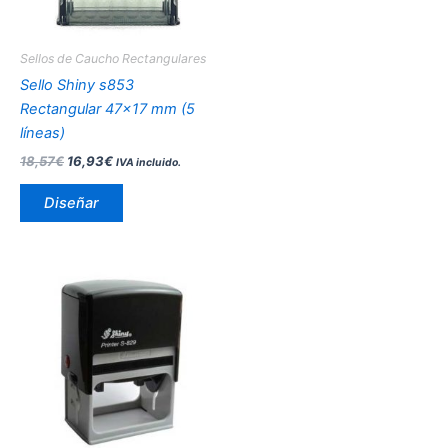
opciones
se
pueden
Sellos de Caucho Rectangulares
elegir
Sello Shiny s853
en
Rectangular 47×17 mm (5
la
líneas)
página
18,57
€
16,93
€
IVA incluido.
de
producto
Diseñar
Este
producto
tiene
múltiples
variantes.
Las
opciones
se