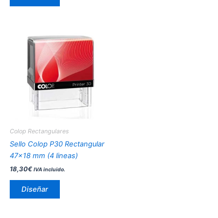
producto
Este
producto
tiene
múltiples
variantes.
Las
opciones
se
pueden
Colop Rectangulares
elegir
Sello Colop P30 Rectangular
en
47×18 mm (4 lineas)
la
18,30
€
IVA incluido.
página
de
Diseñar
producto