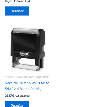
19,63
€
IVA incluido.
página
de
Diseñar
producto
Este
producto
tiene
múltiples
variantes.
Las
opciones
se
pueden
Sellos de Caucho Rectangulares
elegir
Sello de caucho 4913 texto
en
58×22 6 lineas (copia)
la
21,17
€
IVA incluido.
página
de
Diseñar