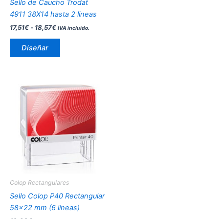
Sello de Caucho Trodat
en
4911 38X14 hasta 2 lineas
la
17,51
€
-
18,57
€
IVA incluido.
página
de
Diseñar
producto
Este
producto
tiene
múltiples
variantes.
Las
opciones
se
pueden
Colop Rectangulares
elegir
Sello Colop P40 Rectangular
en
58×22 mm (6 lineas)
la