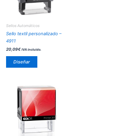
Sellos Automáticos
Sello textil personalizado –
4911
20,09
€
IVA incluido.
Diseñar
Este
producto
tiene
múltiples
variantes.
Las
opciones
se