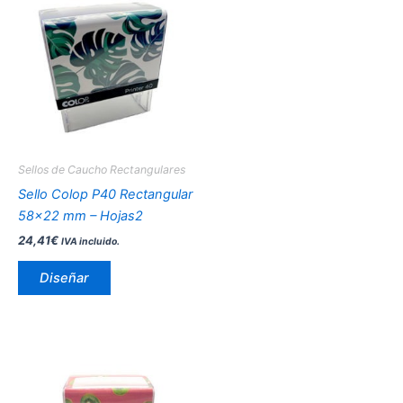
producto
tiene
múltiples
variantes.
Las
opciones
se
pueden
Sellos de Caucho Rectangulares
elegir
Sello Colop P40 Rectangular
en
58×22 mm – Hojas2
la
24,41
€
IVA incluido.
página
de
Diseñar
producto
Este
producto
tiene