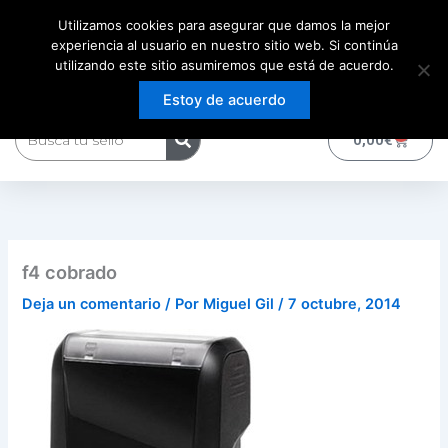
Ir
Utilizamos cookies para asegurar que damos la mejor
al
experiencia al usuario en nuestro sitio web. Si continúa
contenido
utilizando este sitio asumiremos que está de acuerdo.
Estoy de acuerdo
Buscar
0
Carrito
0,00
€
f4 cobrado
Deja un comentario
/ Por
Miguel Gil
/
7 octubre, 2014