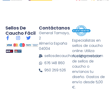
Sellos De
Contáctanos
Caucho Fácil
General Tamayo,
F
I
T
2
Especialistas en
a
n
w
Almería España
sellos de caucho
c
s
i
04004
e
t
t
online. Utiliza
b
a
t
sellosdecauchofacil@gmail.com
nuestro creador
o
g
e
de sellos de
676 148 860
o
r
r
caucho o
k
a
950 259 526
envíanos tu
-
m
diseño. Gastos de
f
envío desde 5,00
€.