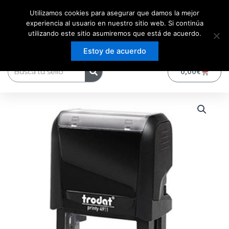
Ir
Utilizamos cookies para asegurar que damos la mejor
al
experiencia al usuario en nuestro sitio web. Si continúa
contenido
utilizando este sitio asumiremos que está de acuerdo.
Estoy de acuerdo
Buscar
0
Carrito
0,00
€
FORMULA
COMERCIAL
F-
4
COBRADO
cantidad