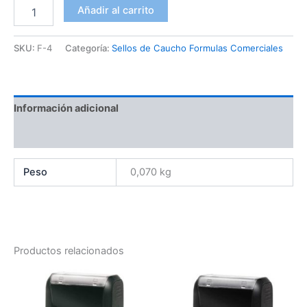
Añadir al carrito
SKU:
F-4
Categoría:
Sellos de Caucho Formulas Comerciales
Información adicional
Valoraciones (0)
Peso
0,070 kg
Productos relacionados
Este
Es
producto
pr
tiene
tie