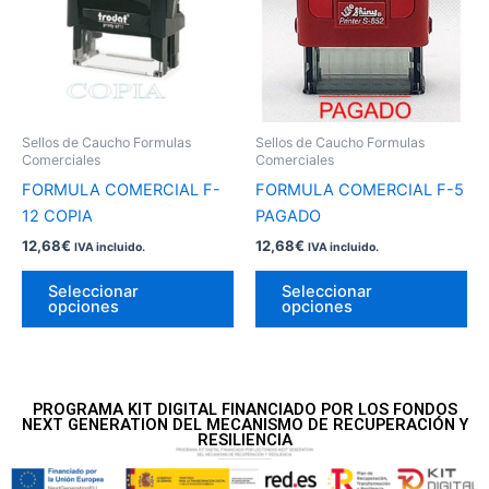
múltiples
múl
variantes.
var
Las
La
opciones
op
se
se
pueden
pu
Sellos de Caucho Formulas
Sellos de Caucho Formulas
elegir
ele
Comerciales
Comerciales
en
en
FORMULA COMERCIAL F-
FORMULA COMERCIAL F-5
la
la
12 COPIA
PAGADO
página
pá
12,68
€
12,68
€
IVA incluido.
IVA incluido.
de
de
producto
pr
Seleccionar
Seleccionar
opciones
opciones
PROGRAMA KIT DIGITAL FINANCIADO POR LOS FONDOS
NEXT GENERATION DEL MECANISMO DE RECUPERACIÓN Y
RESILIENCIA