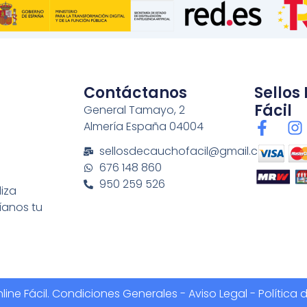
Contáctanos
Sellos
Fácil
General Tamayo, 2
F
I
Almería España 04004
a
n
sellosdecauchofacil@gmail.com
c
s
676 148 860
e
t
950 259 526
b
a
liza
o
g
íanos tu
o
r
k
a
-
f
ine Fácil.
Condiciones Generales
-
Aviso Legal - Política