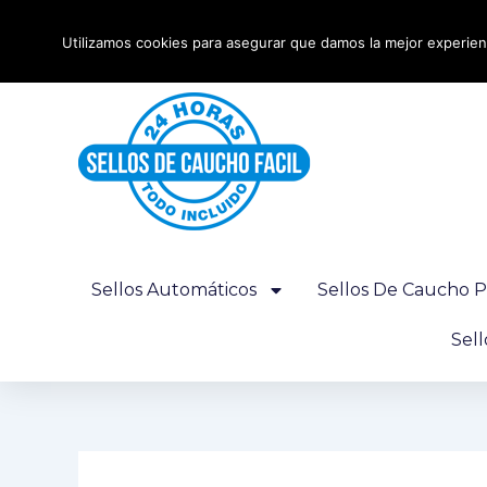
Ir
Envío urgente 24 horas - Gratis desde 100€
al
Utilizamos cookies para asegurar que damos la mejor experienc
contenido
Sellos Automáticos
Sellos De Caucho P
Sel