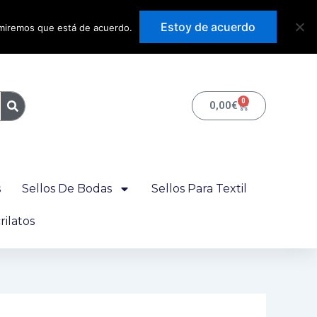
Precios con IVA
Estoy de acuerdo
sumiremos que está de acuerdo.
incluido
0
Carrito
0,00
€
s
Sellos De Bodas
Sellos Para Textil
ilatos