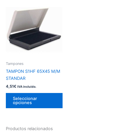
Este
producto
tiene
múltiples
variantes.
Las
opciones
se
pueden
Tampones
elegir
TAMPON S1HF 65X45 M/M
en
STANDAR
la
4,51
€
IVA incluido.
página
de
Seleccionar
opciones
producto
Productos relacionados