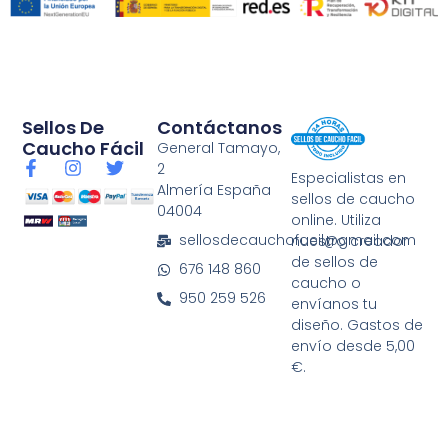
Sellos De
Contáctanos
Caucho Fácil
General Tamayo,
F
I
T
2
Especialistas en
a
n
w
Almería España
sellos de caucho
c
s
i
04004
e
t
t
online. Utiliza
b
a
t
sellosdecauchofacil@gmail.com
nuestro creador
o
g
e
de sellos de
676 148 860
o
r
r
caucho o
k
a
950 259 526
envíanos tu
-
m
diseño. Gastos de
f
envío desde 5,00
€.