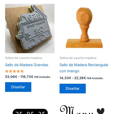
Rango
Rango
Este
Este
de
de
producto
producto
precios:
precios:
tiene
desde
tiene
desde
53,06€
14,33€
múltiples
múltiples
hasta
hasta
variantes.
variantes.
116,73€
22,28€
Las
Las
opciones
opciones
se
se
pueden
pueden
Sellos de caucho madera
Sellos de caucho madera
elegir
elegir
Sello de Madera Grandes
Sello de Madera Rectangular
en
en
con mango
la
la
Valorado
53,06
€
-
116,73
€
IVA incluido.
14,33
€
-
22,28
€
IVA incluido.
con
página
página
5.00
de 5
de
de
Diseñar
Diseñar
producto
producto