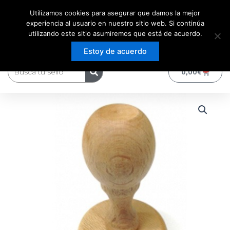
Ir
Utilizamos cookies para asegurar que damos la mejor
al
experiencia al usuario en nuestro sitio web. Si continúa
contenido
utilizando este sitio asumiremos que está de acuerdo.
Estoy de acuerdo
Buscar
0
Carrito
0,00
€
Sello
Rango
de
Madera
de
Redondo
precios:
con
mango
desde
cantidad
17,51€
hasta
24,14€