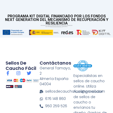
PROGRAMA KIT DIGITAL FINANCIADO POR LOS FONDOS
NEXT GENERATION DEL MECANISMO DE RECUPERACIÓN Y
RESILIENCIA
Sellos De
Contáctanos
Caucho Fácil
General Tamayo,
F
I
T
2
Especialistas en
a
n
w
Almería España
sellos de caucho
c
s
i
04004
e
t
t
online. Utiliza
b
a
t
sellosdecauchofacil@gmail.com
nuestro creador
o
g
e
de sellos de
676 148 860
o
r
r
caucho o
k
a
950 259 526
envíanos tu
-
m
diseño. Gastos de