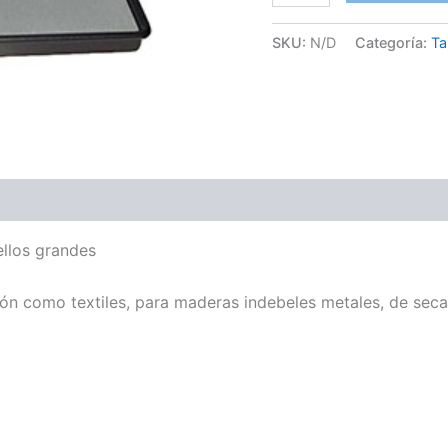
SKU:
N/D
Categoría:
T
ones (0)
llos grandes
n como textiles, para maderas indebeles metales, de secad