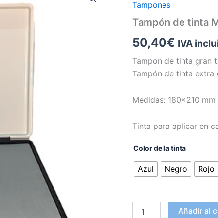
Tampones
tinta
MP1F
Tampón de tinta
180x210
mm
50,40
€
IVA inclu
cantidad
Tampon de tinta gran 
Tampón de tinta extra 
Medidas: 180×210 mm
Tinta para aplicar en ca
Color de la tinta
Azul
Negro
Rojo
Añadir al c