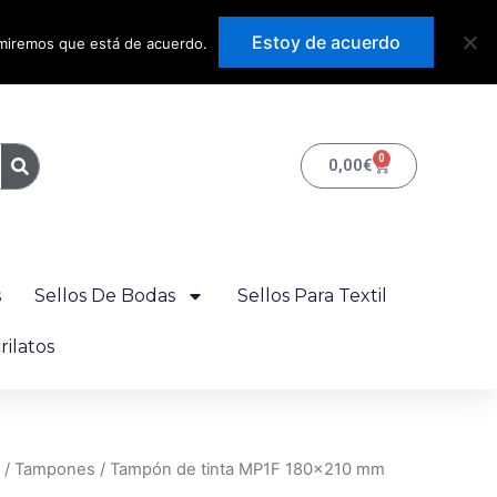
Precios con IVA
Estoy de acuerdo
sumiremos que está de acuerdo.
incluido
0
Carrito
0,00
€
s
Sellos De Bodas
Sellos Para Textil
ilatos
/
Tampones
/ Tampón de tinta MP1F 180×210 mm