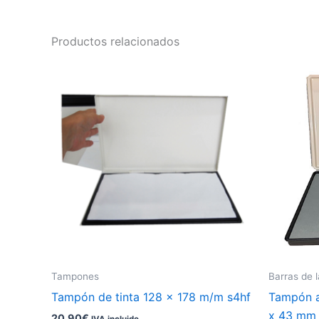
Productos relacionados
Este
producto
tiene
múltiples
variantes.
Las
opciones
se
pueden
elegir
en
la
Tampones
Barras de 
página
Tampón de tinta 128 x 178 m/m s4hf
Tampón a
de
x 43 mm
20,90
€