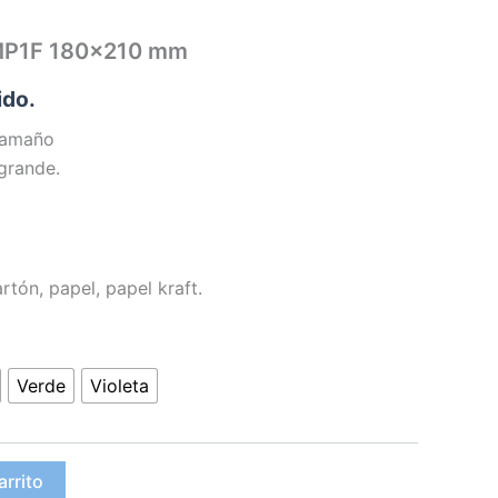
 MP1F 180×210 mm
ido.
tamaño
grande.
rtón, papel, papel kraft.
Verde
Violeta
arrito