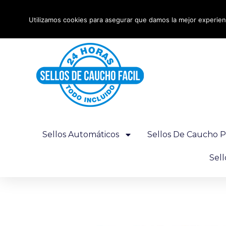
Ir
Envío urgente 24 horas - Gratis desde 100€
al
Utilizamos cookies para asegurar que damos la mejor experienc
contenido
Sellos Automáticos
Sellos De Caucho P
Sel