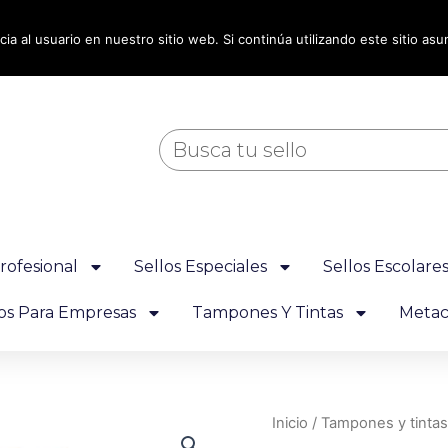
ia al usuario en nuestro sitio web. Si continúa utilizando este sitio a
Buscar
rofesional
Sellos Especiales
Sellos Escolare
los Para Empresas
Tampones Y Tintas
Metacr
Tampón
Inicio
/
Tampones y tintas
de