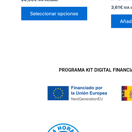
IVA incluido.
producto
3,61
€
IVA i
Seleccionar opciones
Añadi
PROGRAMA KIT DIGITAL FINANC