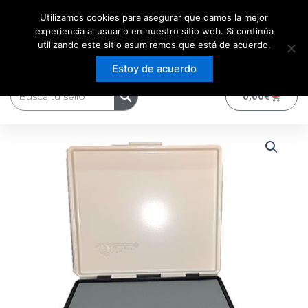
Ir
Utilizamos cookies para asegurar que damos la mejor
al
experiencia al usuario en nuestro sitio web. Si continúa
contenido
utilizando este sitio asumiremos que está de acuerdo.
Estoy de acuerdo
Buscar
0
Carrito
0,00
€
Tampón
de
tinta
180x210
mm
cantidad