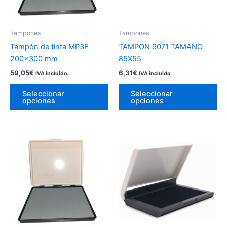
opciones
op
se
se
pueden
pu
Tampones
Tampones
elegir
ele
Tampón de tinta MP3F
TAMPON 9071 TAMAÑO
en
en
200×300 mm
85X55
la
la
59,05
€
6,31
€
IVA incluido.
IVA incluido.
página
pá
de
de
Seleccionar
Seleccionar
opciones
opciones
producto
pr
Este
Es
producto
pr
tiene
tie
múltiples
múl
variantes.
var
Las
La
opciones
op
se
se