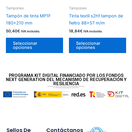
pueden
pu
Tampones
Tampones
elegir
ele
Tampón de tinta MP1F
Tinta textil s2hf tampon de
en
en
180×210 mm
fieltro 88×57 m/m
la
la
50,40
€
18,84
€
IVA incluido.
IVA incluido.
página
pá
de
de
Seleccionar
Seleccionar
opciones
opciones
producto
pr
PROGRAMA KIT DIGITAL FINANCIADO POR LOS FONDOS
NEXT GENERATION DEL MECANISMO DE RECUPERACIÓN Y
RESILIENCIA
Sellos De
Contáctanos