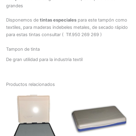
grandes
Disponemos de
tintas especiales
para este tampón como
textiles, para maderas indebeles metales, de secado rápido
para estas tintas consultar ( Tlf.950 269 269 )
Tampon de tinta
De gran utilidad para la industria textil
Productos relacionados
Este
Es
producto
pr
tiene
tie
múltiples
múl
variantes.
var
Las
La