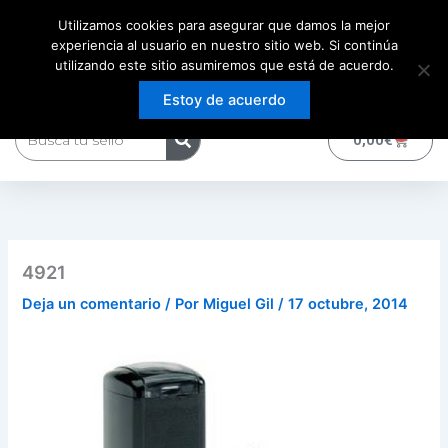
Ir
Utilizamos cookies para asegurar que damos la mejor
al
experiencia al usuario en nuestro sitio web. Si continúa
contenido
utilizando este sitio asumiremos que está de acuerdo.
Estoy de acuerdo
Buscar
0
Carrito
0,00
€
4921
Deja un comentario
/ Por
Miguel Gil
/
17 octubre, 2014