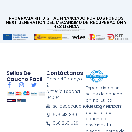
PROGRAMA KIT DIGITAL FINANCIADO POR LOS FONDOS
NEXT GENERATION DEL MECANISMO DE RECUPERACIÓN Y
RESILIENCIA
Sellos De
Contáctanos
Caucho Fácil
General Tamayo,
F
I
T
2
Especialistas en
a
n
w
Almería España
sellos de caucho
c
s
i
04004
e
t
t
online. Utiliza
b
a
t
sellosdecauchofacil@gmail.com
nuestro creador
o
g
e
de sellos de
676 148 860
o
r
r
caucho o
k
a
950 259 526
envíanos tu
-
m
diseño. Gastos de