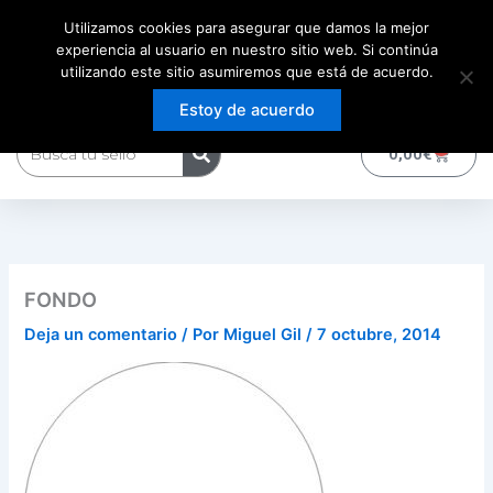
Ir
Utilizamos cookies para asegurar que damos la mejor
al
experiencia al usuario en nuestro sitio web. Si continúa
contenido
utilizando este sitio asumiremos que está de acuerdo.
Estoy de acuerdo
Buscar
0
Carrito
0,00
€
FONDO
Deja un comentario
/ Por
Miguel Gil
/
7 octubre, 2014