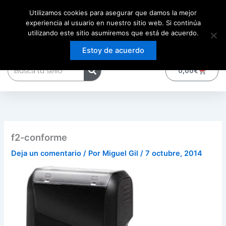
Ir
Utilizamos cookies para asegurar que damos la mejor
al
experiencia al usuario en nuestro sitio web. Si continúa
contenido
utilizando este sitio asumiremos que está de acuerdo.
Estoy de acuerdo
Buscar
0
Carrito
0,00
€
f2-conforme
Deja un comentario
/ Por
Miguel Gil
/
7 octubre, 2014