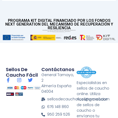
PROGRAMA KIT DIGITAL FINANCIADO POR LOS FONDOS
NEXT GENERATION DEL MECANISMO DE RECUPERACIÓN Y
RESILIENCIA
Sellos De
Contáctanos
Caucho Fácil
General Tamayo,
F
I
T
2
Especialistas en
a
n
w
Almería España
sellos de caucho
c
s
i
04004
e
t
t
online. Utiliza
b
a
t
sellosdecauchofacil@gmail.com
nuestro creador
o
g
e
de sellos de
676 148 860
o
r
r
caucho o
k
a
950 259 526
envíanos tu
-
m