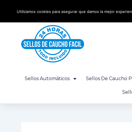
Ir
Envío urgente 24 horas - Gratis desde 100€
al
Utilizamos cookies para asegurar que damos la mejor experienc
contenido
Sellos Automáticos
Sellos De Caucho P
Sel