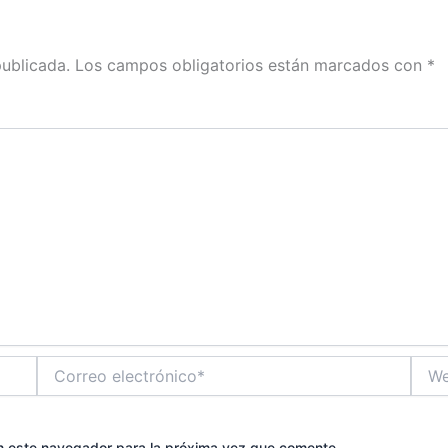
publicada.
Los campos obligatorios están marcados con
*
Correo
Web
electrónico*
n este navegador para la próxima vez que comente.