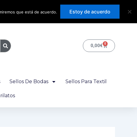
Precios con IVA
Estoy de acuerdo
sumiremos que está de acuerdo.
incluido
0
Carrito
0,00
€
s
Sellos De Bodas
Sellos Para Textil
ilatos