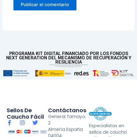
PROGRAMA KIT DIGITAL FINANCIADO POR LOS FONDOS
NEXT GENERATION DEL MECANISMO DE RECUPERACIÓN Y
RESILIENCIA
Sellos De
Contáctanos
Caucho Fácil
General Tamayo,
F
I
T
2
Especialistas en
a
n
w
Almería España
sellos de caucho
c
s
i
04004