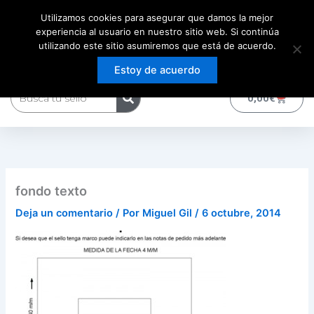
Ir
Utilizamos cookies para asegurar que damos la mejor
al
experiencia al usuario en nuestro sitio web. Si continúa
contenido
utilizando este sitio asumiremos que está de acuerdo.
Estoy de acuerdo
Buscar
0
Carrito
0,00
€
fondo texto
Deja un comentario
/ Por
Miguel Gil
/
6 octubre, 2014