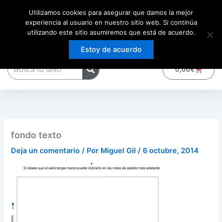
Ir
Utilizamos cookies para asegurar que damos la mejor
al
experiencia al usuario en nuestro sitio web. Si continúa
contenido
utilizando este sitio asumiremos que está de acuerdo.
Estoy de acuerdo
Buscar
0
Carrito
0,00
€
fondo texto
Deja un comentario
/ Por
Miguel Gil
/
6 octubre, 2014