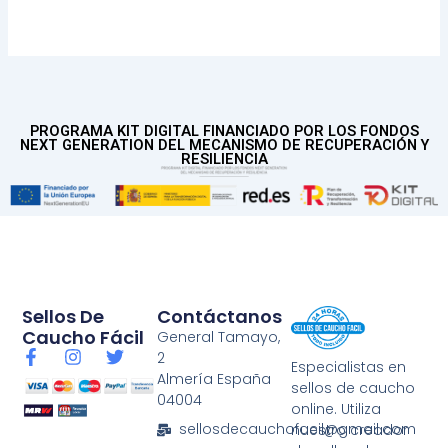
PROGRAMA KIT DIGITAL FINANCIADO POR LOS FONDOS
NEXT GENERATION DEL MECANISMO DE RECUPERACIÓN Y
RESILIENCIA
Sellos De
Contáctanos
Caucho Fácil
General Tamayo,
F
I
T
2
Especialistas en
a
n
w
Almería España
sellos de caucho
c
s
i
04004
e
t
t
online. Utiliza
b
a
t
sellosdecauchofacil@gmail.com
nuestro creador
o
g
e