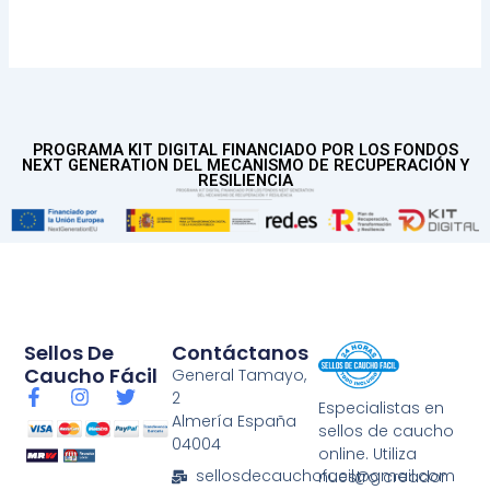
PROGRAMA KIT DIGITAL FINANCIADO POR LOS FONDOS
NEXT GENERATION DEL MECANISMO DE RECUPERACIÓN Y
RESILIENCIA
Sellos De
Contáctanos
Caucho Fácil
General Tamayo,
F
I
T
2
Especialistas en
a
n
w
Almería España
sellos de caucho
c
s
i
04004
e
t
t
online. Utiliza
b
a
t
sellosdecauchofacil@gmail.com
nuestro creador