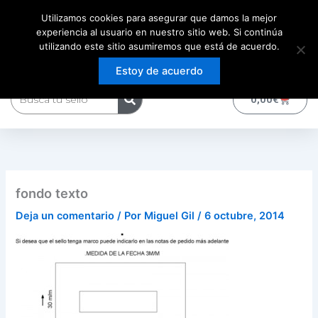
Ir
Utilizamos cookies para asegurar que damos la mejor
al
experiencia al usuario en nuestro sitio web. Si continúa
contenido
utilizando este sitio asumiremos que está de acuerdo.
Estoy de acuerdo
Buscar
0
Carrito
0,00
€
fondo texto
Deja un comentario
/ Por
Miguel Gil
/
6 octubre, 2014