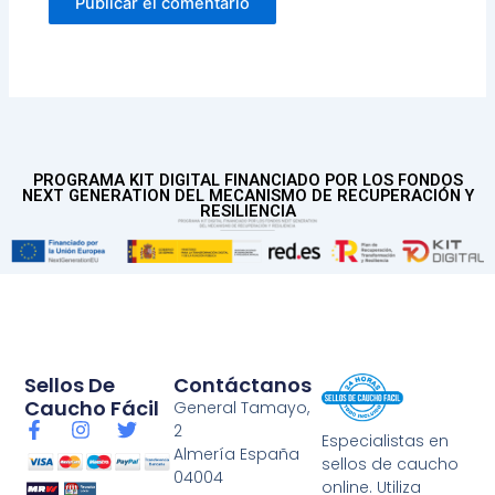
PROGRAMA KIT DIGITAL FINANCIADO POR LOS FONDOS
NEXT GENERATION DEL MECANISMO DE RECUPERACIÓN Y
RESILIENCIA
Sellos De
Contáctanos
Caucho Fácil
General Tamayo,
F
I
T
2
Especialistas en
a
n
w
Almería España
sellos de caucho
c
s
i
04004
e
t
t
online. Utiliza