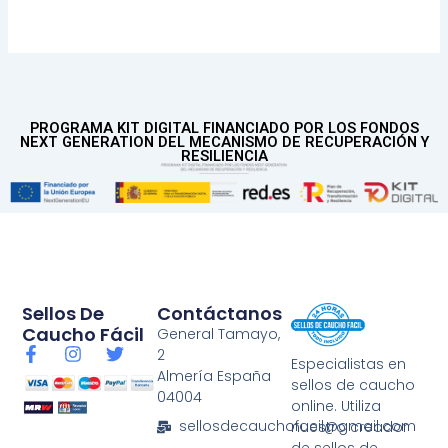
PROGRAMA KIT DIGITAL FINANCIADO POR LOS FONDOS
NEXT GENERATION DEL MECANISMO DE RECUPERACIÓN Y
RESILIENCIA
Sellos De
Contáctanos
Caucho Fácil
General Tamayo,
F
I
T
2
Especialistas en
a
n
w
Almería España
sellos de caucho
c
s
i
04004
e
t
t
online. Utiliza
b
a
t
sellosdecauchofacil@gmail.com
nuestro creador
o
g
e