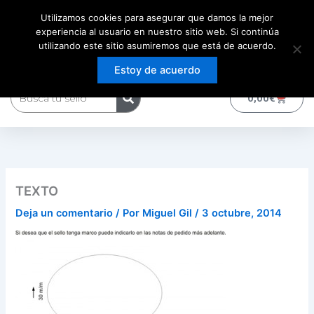
Ir
Utilizamos cookies para asegurar que damos la mejor
al
experiencia al usuario en nuestro sitio web. Si continúa
contenido
utilizando este sitio asumiremos que está de acuerdo.
Estoy de acuerdo
Buscar
0
Carrito
0,00
€
TEXTO
Deja un comentario
/ Por
Miguel Gil
/
3 octubre, 2014