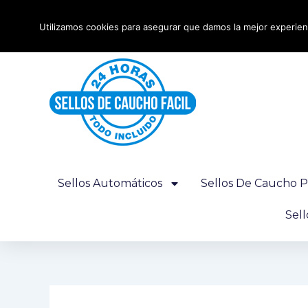
Ir
Envío urgente 24 horas - Gratis desde 100€
al
Utilizamos cookies para asegurar que damos la mejor experienc
contenido
Sellos Automáticos
Sellos De Caucho P
Sel