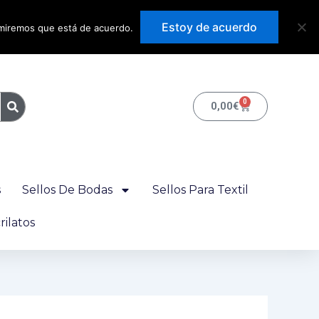
Precios con IVA
Estoy de acuerdo
sumiremos que está de acuerdo.
incluido
0
Carrito
0,00
€
s
Sellos De Bodas
Sellos Para Textil
ilatos