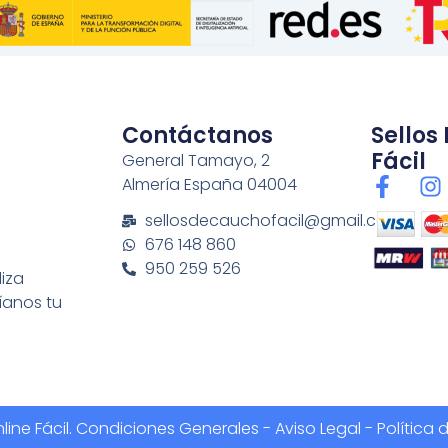
Contáctanos
Sellos
Fácil
General Tamayo, 2
F
I
Almería España 04004
a
n
sellosdecauchofacil@gmail.com
c
s
676 148 860
e
t
950 259 526
b
a
liza
o
g
íanos tu
o
r
k
a
-
f
ine Fácil.
Condiciones Generales
-
Aviso Legal - Política