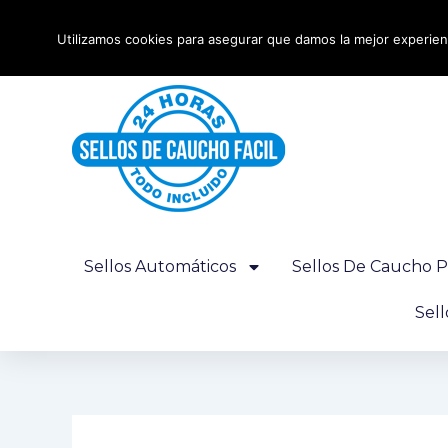
Ir
Envío urgente 24 horas - Gratis desde 100€
al
Utilizamos cookies para asegurar que damos la mejor experienc
contenido
Sellos Automáticos
Sellos De Caucho P
Sel