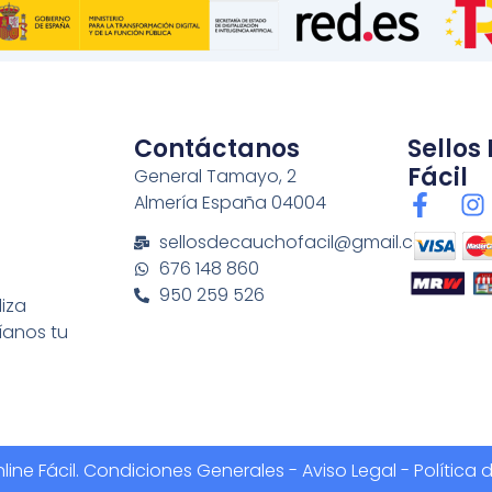
Contáctanos
Sellos
Fácil
General Tamayo, 2
F
I
Almería España 04004
a
n
sellosdecauchofacil@gmail.com
c
s
676 148 860
e
t
950 259 526
b
a
liza
o
g
íanos tu
o
r
k
a
-
f
ine Fácil.
Condiciones Generales
-
Aviso Legal - Política