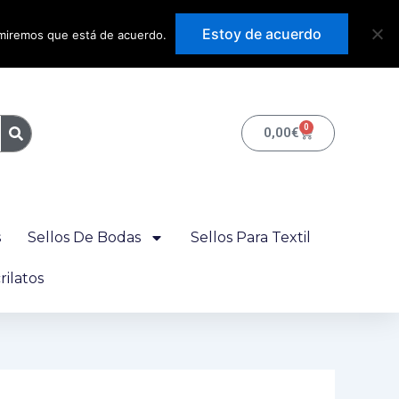
Precios con IVA
Estoy de acuerdo
sumiremos que está de acuerdo.
incluido
0
Carrito
0,00
€
s
Sellos De Bodas
Sellos Para Textil
ilatos