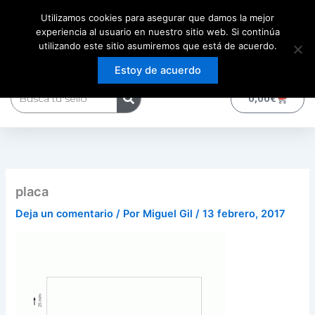
Ir
Utilizamos cookies para asegurar que damos la mejor
al
experiencia al usuario en nuestro sitio web. Si continúa
contenido
utilizando este sitio asumiremos que está de acuerdo.
Estoy de acuerdo
Buscar
0
Carrito
0,00
€
placa
Deja un comentario
/ Por
Miguel Gil
/
13 febrero, 2017