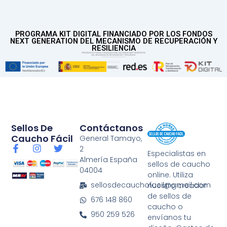
PROGRAMA KIT DIGITAL FINANCIADO POR LOS FONDOS
NEXT GENERATION DEL MECANISMO DE RECUPERACIÓN Y
RESILIENCIA
Sellos De
Contáctanos
Caucho Fácil
General Tamayo,
F
I
T
2
Especialistas en
a
n
w
Almería España
sellos de caucho
c
s
i
04004
e
t
t
online. Utiliza
b
a
t
sellosdecauchofacil@gmail.com
nuestro creador
o
g
e
de sellos de
676 148 860
o
r
r
caucho o
k
a
950 259 526
envíanos tu
-
m