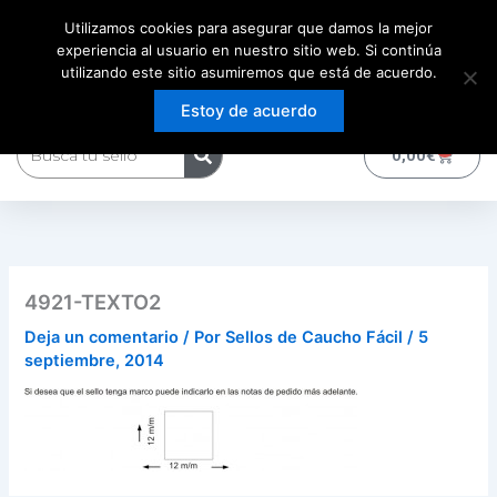
Ir
Utilizamos cookies para asegurar que damos la mejor
al
experiencia al usuario en nuestro sitio web. Si continúa
contenido
utilizando este sitio asumiremos que está de acuerdo.
Estoy de acuerdo
Buscar
0
Carrito
0,00
€
4921-TEXTO2
Deja un comentario
/ Por
Sellos de Caucho Fácil
/
5
septiembre, 2014