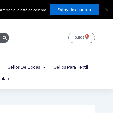
Precios con IVA
Estoy de acuerdo
sumiremos que está de acuerdo.
incluido
0
Carrito
0,00
€
s
Sellos De Bodas
Sellos Para Textil
ilatos