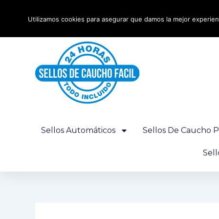
Ir
Envío urgente 24 horas - Gratis desde 100€
al
Utilizamos cookies para asegurar que damos la mejor experienc
contenido
Sellos Automáticos
Sellos De Caucho P
Sel