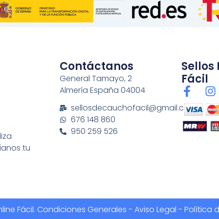
Contáctanos
Sellos
Fácil
General Tamayo, 2
F
I
Almería España 04004
a
n
sellosdecauchofacil@gmail.com
c
s
676 148 860
e
t
950 259 526
b
a
liza
o
g
íanos tu
o
r
k
a
-
f
ine Fácil.
Condiciones Generales
-
Aviso Legal - Política