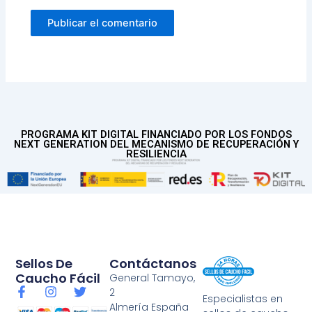
PROGRAMA KIT DIGITAL FINANCIADO POR LOS FONDOS
NEXT GENERATION DEL MECANISMO DE RECUPERACIÓN Y
RESILIENCIA
Sellos De
Contáctanos
Caucho Fácil
General Tamayo,
F
I
T
2
Especialistas en
a
n
w
Almería España