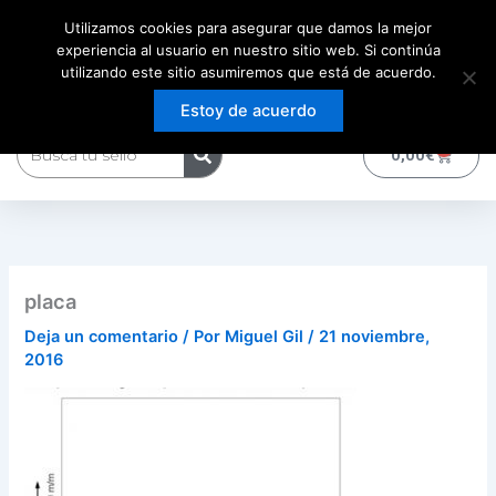
Ir
Utilizamos cookies para asegurar que damos la mejor
al
experiencia al usuario en nuestro sitio web. Si continúa
contenido
utilizando este sitio asumiremos que está de acuerdo.
Estoy de acuerdo
Buscar
0
Carrito
0,00
€
placa
Deja un comentario
/ Por
Miguel Gil
/
21 noviembre,
2016