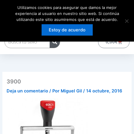
Ir
Utilizamos cookies para asegurar que damos la mejor
al
experiencia al usuario en nuestro sitio web. Si continúa
contenido
utilizando este sitio asumiremos que está de acuerdo.
Estoy de acuerdo
Buscar
0
Carrito
0,00
€
3900
Deja un comentario
/ Por
Miguel Gil
/
14 octubre, 2016