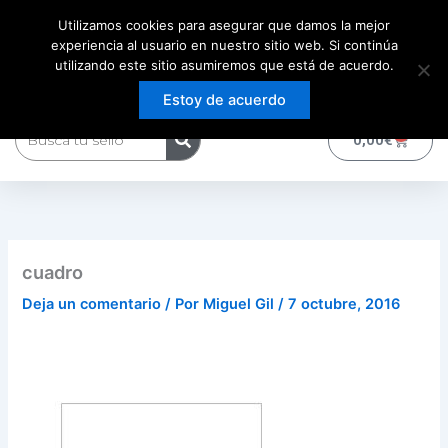
Ir
Utilizamos cookies para asegurar que damos la mejor
al
experiencia al usuario en nuestro sitio web. Si continúa
contenido
utilizando este sitio asumiremos que está de acuerdo.
Estoy de acuerdo
Buscar
0
Carrito
0,00
€
cuadro
Deja un comentario
/ Por
Miguel Gil
/
7 octubre, 2016