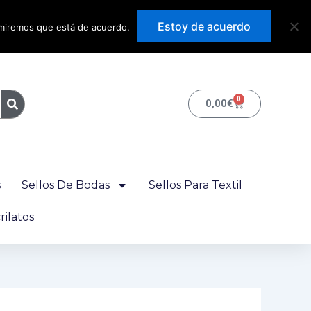
Precios con IVA
Estoy de acuerdo
sumiremos que está de acuerdo.
incluido
0
Carrito
0,00
€
s
Sellos De Bodas
Sellos Para Textil
ilatos