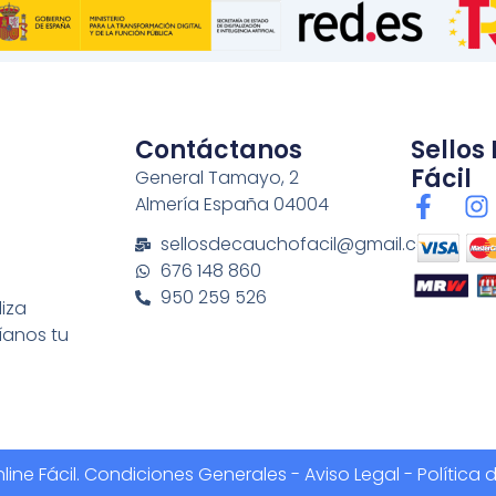
Contáctanos
Sellos
Fácil
General Tamayo, 2
F
I
Almería España 04004
a
n
sellosdecauchofacil@gmail.com
c
s
676 148 860
e
t
950 259 526
b
a
liza
o
g
íanos tu
o
r
k
a
-
f
ine Fácil.
Condiciones Generales
-
Aviso Legal - Política