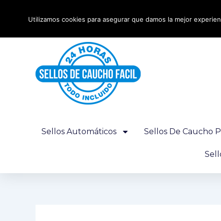
Ir
Envío urgente 24 horas - Gratis desde 100€
al
Utilizamos cookies para asegurar que damos la mejor experienc
contenido
Sellos Automáticos
Sellos De Caucho P
Sel