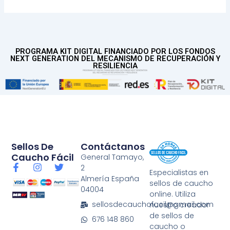
PROGRAMA KIT DIGITAL FINANCIADO POR LOS FONDOS
NEXT GENERATION DEL MECANISMO DE RECUPERACIÓN Y
RESILIENCIA
Sellos De
Contáctanos
Caucho Fácil
General Tamayo,
F
I
T
2
Especialistas en
a
n
w
Almería España
sellos de caucho
c
s
i
04004
e
t
t
online. Utiliza
b
a
t
sellosdecauchofacil@gmail.com
nuestro creador
o
g
e
de sellos de
676 148 860
o
r
r
caucho o