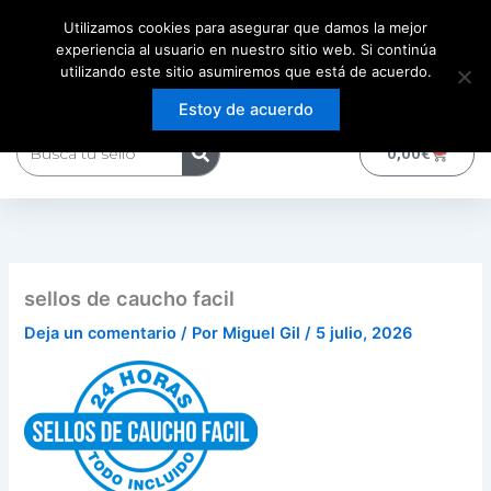
Ir
Utilizamos cookies para asegurar que damos la mejor
al
experiencia al usuario en nuestro sitio web. Si continúa
contenido
utilizando este sitio asumiremos que está de acuerdo.
Estoy de acuerdo
Buscar
0
Carrito
0,00
€
sellos de caucho facil
Deja un comentario
/ Por
Miguel Gil
/
5 julio, 2026