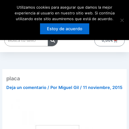
Ir
Utilizamos cookies para asegurar que damos la mejor
al
experiencia al usuario en nuestro sitio web. Si continúa
contenido
utilizando este sitio asumiremos que está de acuerdo.
Estoy de acuerdo
Buscar
0
Carrito
0,00
€
placa
Deja un comentario
/ Por
Miguel Gil
/
11 noviembre, 2015