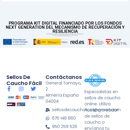
PROGRAMA KIT DIGITAL FINANCIADO POR LOS FONDOS
NEXT GENERATION DEL MECANISMO DE RECUPERACIÓN Y
RESILIENCIA
Sellos De
Contáctanos
Caucho Fácil
General Tamayo,
F
I
T
2
Especialistas en
a
n
w
Almería España
sellos de caucho
c
s
i
04004
e
t
t
online. Utiliza
b
a
t
sellosdecauchofacil@gmail.com
nuestro creador
o
g
e
de sellos de
676 148 860
o
r
r
caucho o
k
a
950 259 526
envíanos tu