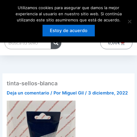
Ir
Utilizamos cookies para asegurar que damos la mejor
al
experiencia al usuario en nuestro sitio web. Si continúa
contenido
utilizando este sitio asumiremos que está de acuerdo.
Estoy de acuerdo
Buscar
0
Carrito
0,00
€
tinta-sellos-blanca
Deja un comentario
/ Por
Miguel Gil
/
3 diciembre, 2022