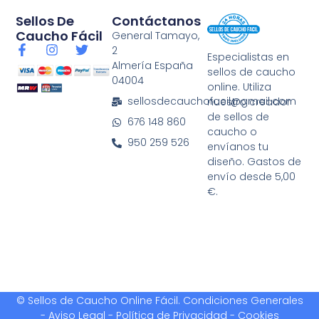
Sellos De
Contáctanos
Caucho Fácil
General Tamayo,
F
I
T
2
Especialistas en
a
n
w
Almería España
sellos de caucho
c
s
i
04004
e
t
t
online. Utiliza
b
a
t
sellosdecauchofacil@gmail.com
nuestro creador
o
g
e
de sellos de
676 148 860
o
r
r
caucho o
k
a
950 259 526
envíanos tu
-
m
diseño. Gastos de
f
envío desde 5,00
€.
© Sellos de Caucho Online Fácil.
Condiciones Generales
-
Aviso Legal - Política de Privacidad
-
Cookies