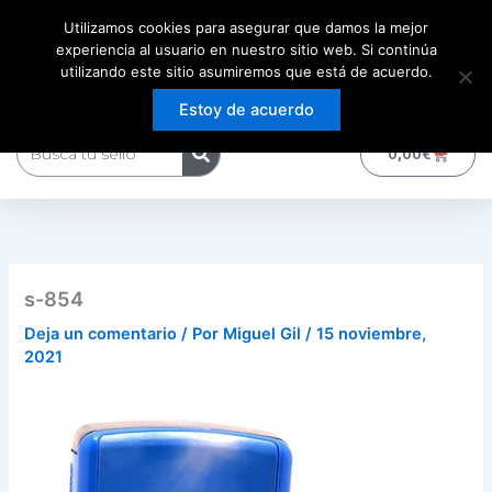
Ir
Utilizamos cookies para asegurar que damos la mejor
al
experiencia al usuario en nuestro sitio web. Si continúa
contenido
utilizando este sitio asumiremos que está de acuerdo.
Estoy de acuerdo
Buscar
0
Carrito
0,00
€
s-854
Deja un comentario
/ Por
Miguel Gil
/
15 noviembre,
2021