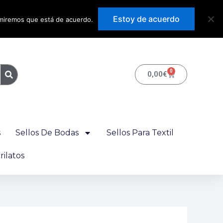
Precios con IVA
Estoy de acuerdo
sumiremos que está de acuerdo.
incluido
0
Carrito
0,00
€
s
Sellos De Bodas
Sellos Para Textil
ilatos