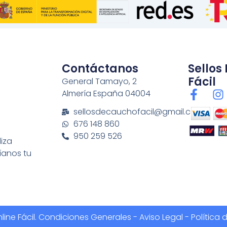
Contáctanos
Sellos
Fácil
General Tamayo, 2
F
I
Almería España 04004
a
n
sellosdecauchofacil@gmail.com
c
s
676 148 860
e
t
950 259 526
b
a
liza
o
g
íanos tu
o
r
k
a
-
f
ine Fácil.
Condiciones Generales
-
Aviso Legal - Política