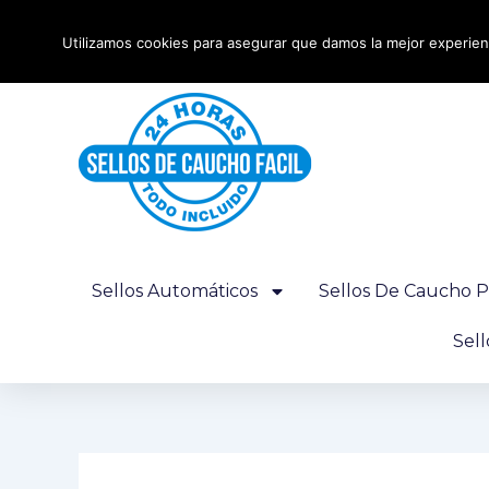
Ir
Envío urgente 24 horas - Gratis desde 100€
al
Utilizamos cookies para asegurar que damos la mejor experienc
contenido
Sellos Automáticos
Sellos De Caucho P
Sel