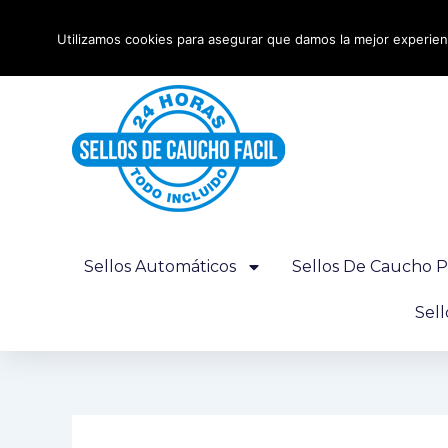
Ir
Envío urgente 24 horas - Gratis desde 100€
al
Utilizamos cookies para asegurar que damos la mejor experienc
contenido
Sellos Automáticos
Sellos De Caucho P
Sel