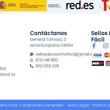
Contáctanos
Sellos
Fácil
General Tamayo, 2
F
I
Almería España 04004
a
n
sellosdecauchofacil@gmail.com
c
s
676 148 860
e
t
950 259 526
b
a
liza
o
g
íanos tu
o
r
k
a
-
f
ine Fácil.
Condiciones Generales
-
Aviso Legal - Política