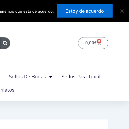
Precios con IVA
Estoy de acuerdo
sumiremos que está de acuerdo.
incluido
0
Carrito
0,00
€
s
Sellos De Bodas
Sellos Para Textil
ilatos