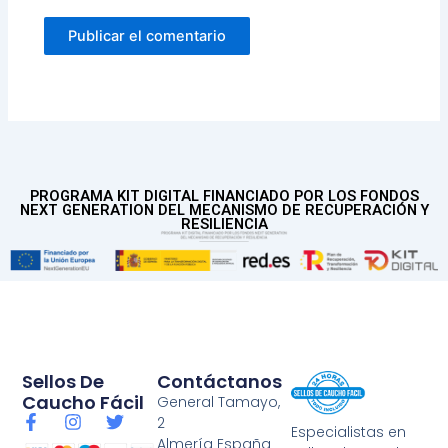
PROGRAMA KIT DIGITAL FINANCIADO POR LOS FONDOS
NEXT GENERATION DEL MECANISMO DE RECUPERACIÓN Y
RESILIENCIA
Sellos De
Contáctanos
Caucho Fácil
General Tamayo,
F
I
T
2
Especialistas en
a
n
w
Almería España