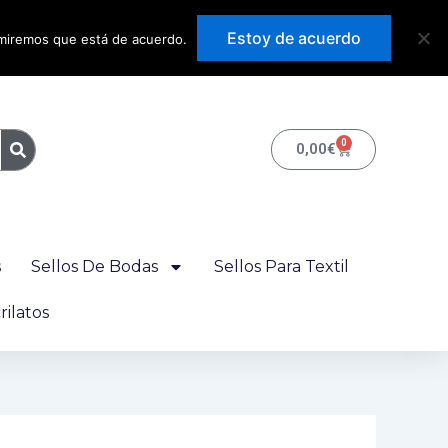
Precios con IVA
Estoy de acuerdo
sumiremos que está de acuerdo.
incluido
0
Carrito
0,00
€
s
Sellos De Bodas
Sellos Para Textil
ilatos