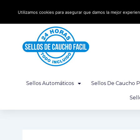
Ir
Envío urgente 24 horas - Gratis desde 100€
al
Utilizamos cookies para asegurar que damos la mejor experienc
contenido
Sellos Automáticos
Sellos De Caucho P
Sel