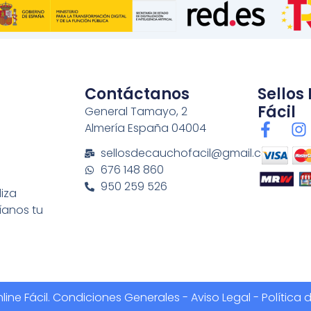
Contáctanos
Sellos
Fácil
General Tamayo, 2
F
I
Almería España 04004
a
n
sellosdecauchofacil@gmail.com
c
s
676 148 860
e
t
950 259 526
b
a
liza
o
g
íanos tu
o
r
k
a
-
f
ine Fácil.
Condiciones Generales
-
Aviso Legal - Política