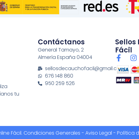
Contáctanos
Sellos
Fácil
General Tamayo, 2
F
I
Almería España 04004
a
n
sellosdecauchofacil@gmail.com
c
s
676 148 860
e
t
950 259 526
b
a
liza
o
g
íanos tu
o
r
k
a
-
f
ine Fácil.
Condiciones Generales
-
Aviso Legal - Política