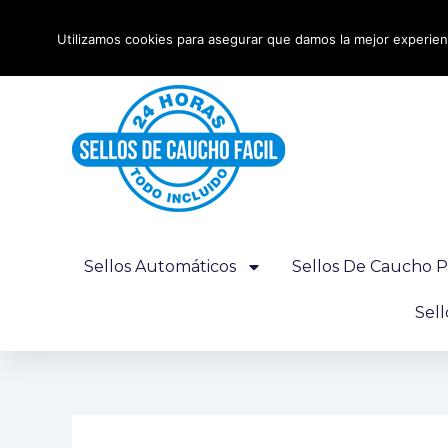
Ir
Envío urgente 24 horas - Gratis desde 100€
al
Utilizamos cookies para asegurar que damos la mejor experienc
contenido
Sellos Automáticos
Sellos De Caucho P
Sel