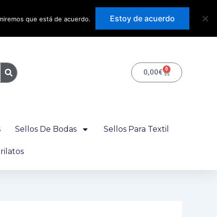
Precios con IVA
Estoy de acuerdo
sumiremos que está de acuerdo.
incluido
0
Carrito
0,00
€
s
Sellos De Bodas
Sellos Para Textil
ilatos