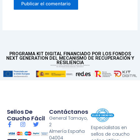
PROGRAMA KIT DIGITAL FINANCIADO POR LOS FONDOS
NEXT GENERATION DEL MECANISMO DE RECUPERACIÓN Y
RESILIENCIA
Sellos De
Contáctanos
Caucho Fácil
General Tamayo,
F
I
T
2
Especialistas en
a
n
w
Almería España
sellos de caucho
c
s
i
04004