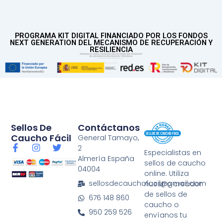
PROGRAMA KIT DIGITAL FINANCIADO POR LOS FONDOS
NEXT GENERATION DEL MECANISMO DE RECUPERACIÓN Y
RESILIENCIA
Sellos De
Contáctanos
Caucho Fácil
General Tamayo,
F
I
T
2
Especialistas en
a
n
w
Almería España
sellos de caucho
c
s
i
04004
e
t
t
online. Utiliza
b
a
t
sellosdecauchofacil@gmail.com
nuestro creador
o
g
e
de sellos de
676 148 860
o
r
r
caucho o
k
a
950 259 526
envíanos tu
-
m