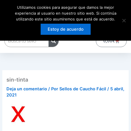
Ir
Utilizamos cookies para asegurar que damos la mejor
al
experiencia al usuario en nuestro sitio web. Si continúa
contenido
utilizando este sitio asumiremos que está de acuerdo.
Estoy de acuerdo
Buscar
0
Carrito
0,00
€
sin-tinta
Deja un comentario
/ Por
Sellos de Caucho Fácil
/
5 abril,
2021