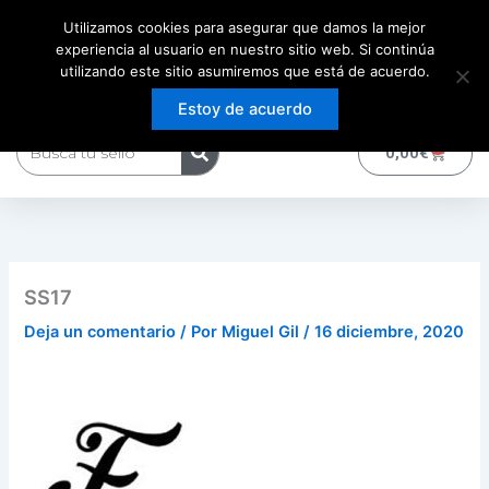
Ir
Utilizamos cookies para asegurar que damos la mejor
al
experiencia al usuario en nuestro sitio web. Si continúa
contenido
utilizando este sitio asumiremos que está de acuerdo.
Estoy de acuerdo
Buscar
0
Carrito
0,00
€
SS17
Deja un comentario
/ Por
Miguel Gil
/
16 diciembre, 2020