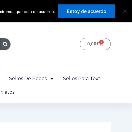
Precios con IVA
Estoy de acuerdo
sumiremos que está de acuerdo.
incluido
0
Carrito
0,00
€
s
Sellos De Bodas
Sellos Para Textil
ilatos