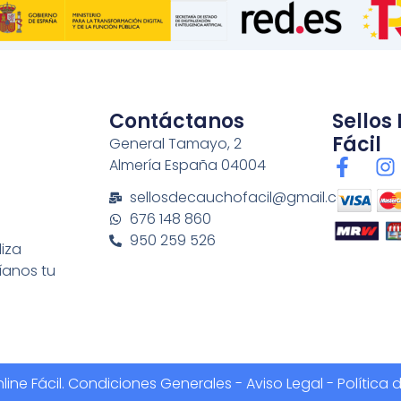
Contáctanos
Sellos
Fácil
General Tamayo, 2
F
I
Almería España 04004
a
n
sellosdecauchofacil@gmail.com
c
s
676 148 860
e
t
950 259 526
b
a
liza
o
g
íanos tu
o
r
k
a
-
f
ine Fácil.
Condiciones Generales
-
Aviso Legal - Política