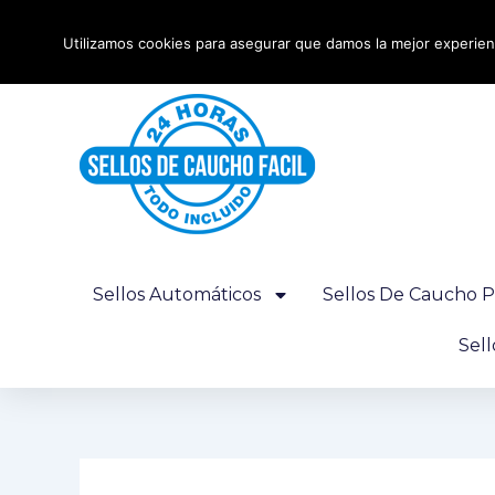
Ir
Envío urgente 24 horas - Gratis desde 100€
al
Utilizamos cookies para asegurar que damos la mejor experienc
contenido
Sellos Automáticos
Sellos De Caucho P
Sel