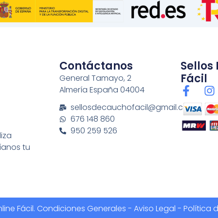
Contáctanos
Sellos
Fácil
General Tamayo, 2
F
I
Almería España 04004
a
n
sellosdecauchofacil@gmail.com
c
s
676 148 860
e
t
950 259 526
b
a
liza
o
g
íanos tu
o
r
k
a
-
f
ine Fácil.
Condiciones Generales
-
Aviso Legal - Política