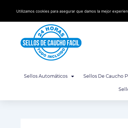
Ir
Envío urgente 24 horas - Gratis desde 100€
al
Utilizamos cookies para asegurar que damos la mejor experienc
contenido
Sellos Automáticos
Sellos De Caucho P
Sel