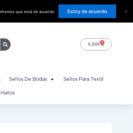
Precios con IVA
Estoy de acuerdo
sumiremos que está de acuerdo.
incluido
0
Carrito
0,00
€
s
Sellos De Bodas
Sellos Para Textil
ilatos