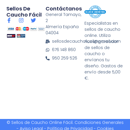
Sellos De
Contáctanos
Caucho Fácil
General Tamayo,
F
I
T
2
Especialistas en
a
n
w
Almería España
sellos de caucho
c
s
i
04004
e
t
t
online. Utiliza
b
a
t
sellosdecauchofacil@gmail.com
nuestro creador
o
g
e
de sellos de
676 148 860
o
r
r
caucho o
k
a
950 259 526
envíanos tu
-
m
diseño. Gastos de
f
envío desde 5,00
€.
© Sellos de Caucho Online Fácil.
Condiciones Generales
-
Aviso Legal - Política de Privacidad
-
Cookies