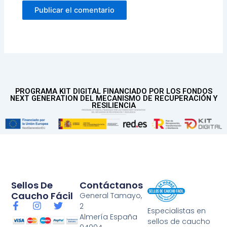
PROGRAMA KIT DIGITAL FINANCIADO POR LOS FONDOS
NEXT GENERATION DEL MECANISMO DE RECUPERACIÓN Y
RESILIENCIA
Sellos De
Contáctanos
Caucho Fácil
General Tamayo,
F
I
T
2
Especialistas en
a
n
w
Almería España
sellos de caucho
c
s
i