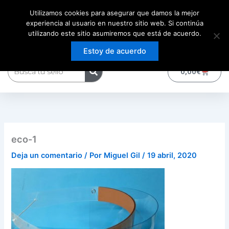
Ir
Utilizamos cookies para asegurar que damos la mejor
al
experiencia al usuario en nuestro sitio web. Si continúa
contenido
utilizando este sitio asumiremos que está de acuerdo.
Estoy de acuerdo
Buscar
0
Carrito
0,00
€
eco-1
Deja un comentario
/ Por
Miguel Gil
/
19 abril, 2020